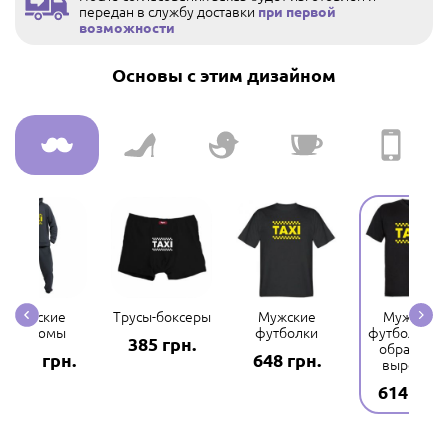
передан в службу доставки
при первой
возможности
Основы с этим дизайном
Мужские
Трусы-боксеры
Мужские
Мужские
костюмы
футболки
футболки с 
385 грн.
образным
2969 грн.
648 грн.
вырезом
614 грн.