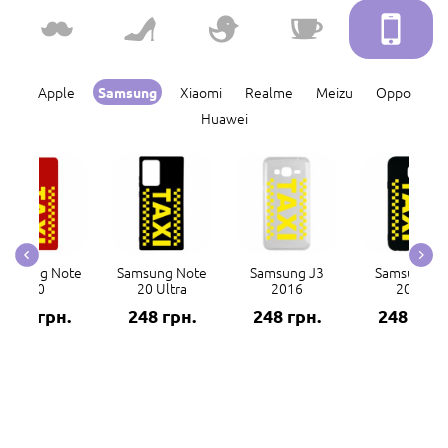
Apple
Xiaomi
Realme
Meizu
Oppo
Samsung
Huawei
amsung Note
Samsung Note
Samsung J3
Samsung J
20
20 Ultra
2016
2017
248 грн.
248 грн.
248 грн.
248 грн.