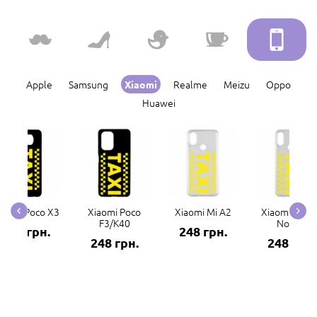
Apple
Samsung
Realme
Meizu
Oppo
Xiaomi
Huawei
iaomi Poco X3
Xiaomi Poco
Xiaomi Mi A2
Xiaomi Redm
F3/K40
Note 7
248 грн.
248 грн.
248 грн.
248 грн.