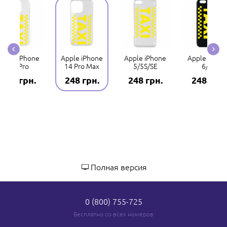
Apple iPhone
Apple iPhone
Apple iPhone
Apple iPhon
14 Pro
14 Pro Max
5/5S/SE
6/6S
248 грн.
248 грн.
248 грн.
248 грн.
Полная версия
0 (800) 755-725
Бесплатно со всех номеров