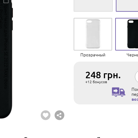
Прозрачный
Черн
248
грн.
+12
бонусов
Пос
пе
во