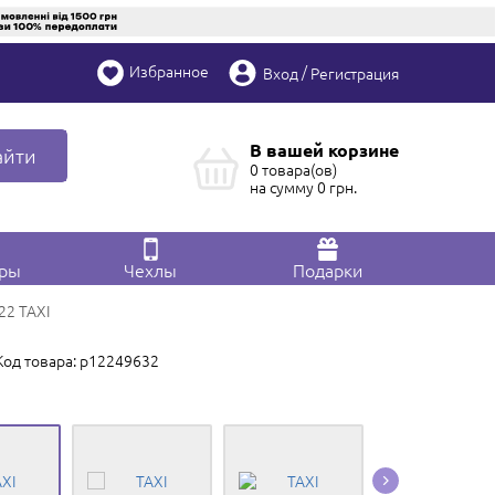
Избранное
/
Вход
Регистрация
В вашей корзине
айти
0 товара(ов)
на сумму
0
грн.
ары
Чехлы
Подарки
22 TAXI
Код товара: p12249632