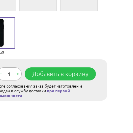
ый
-
+
Добавить в корзину
ле согласования заказ будет изготовлен и
редан в службу доставки
при первой
зможности