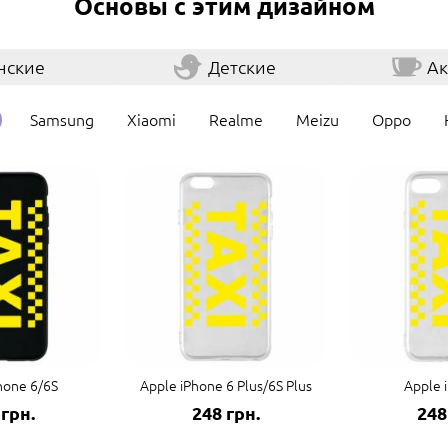
Основы с этим дизайном
нские
Детские
Ак
Samsung
Xiaomi
Realme
Meizu
Oppo
hone 6/6S
Apple iPhone 6 Plus/6S Plus
Apple 
 грн.
248 грн.
248