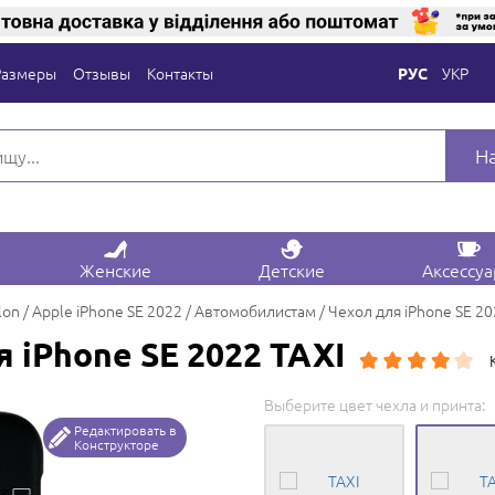
Размеры
Отзывы
Контакты
УКР
РУС
Н
Женские
Детские
Аксессу
lon
Apple iPhone SE 2022
Автомобилистам
Чехол для iPhone SE 20
 iPhone SE 2022 TAXI
Выберите цвет чехла и принта:
Редактировать в
Конструкторе