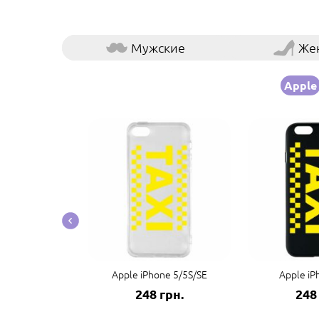
Мужские
Же
Apple
e 14 Pro Max
Apple iPhone 5/5S/SE
Apple iP
грн.
248 грн.
248