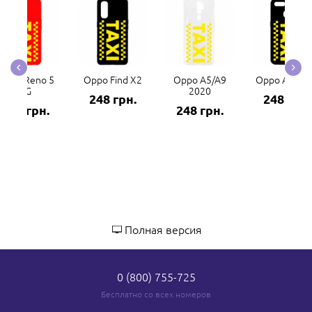
Oppo Reno 5
Oppo Find X2
Oppo A5/A9
Oppo A5s/A
4G
2020
248 грн.
248 грн.
248 грн.
248 грн.
Полная версия
0 (800) 755-725
Бесплатно со всех номеров