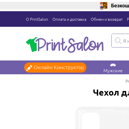
О PrintSalon
Оплата и доставка
Обмен и возврат
Онлайн Конструктор
Мужские
P
Чехол д