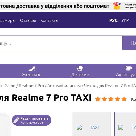
Размеры
Отзывы
Контакты
УКР
РУС
Н
Женские
Детские
Аксессу
rintSalon
Realme 7 Pro
Автомобилистам
Чехол для Realme 7 Pro TA
ля Realme 7 Pro TAXI
Ко
Редактировать в
Конструкторе