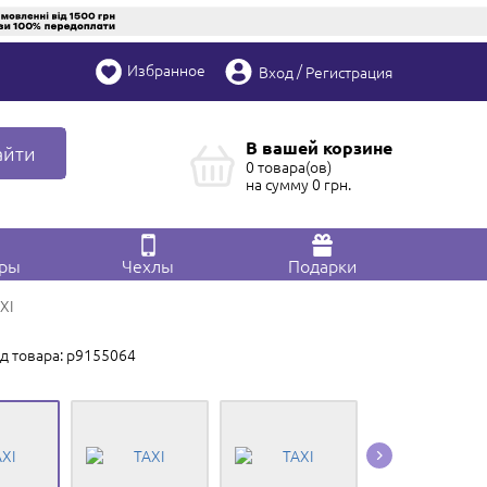
Избранное
/
Вход
Регистрация
В вашей корзине
айти
0 товара(ов)
на сумму
0
грн.
ары
Чехлы
Подарки
XI
д товара: p9155064