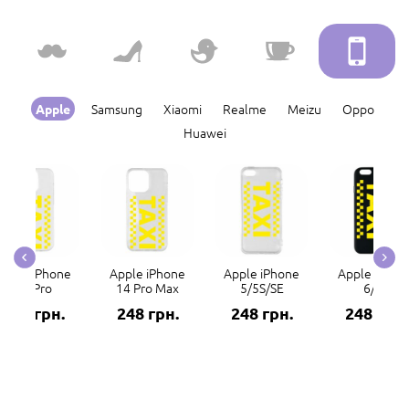
Samsung
Xiaomi
Realme
Meizu
Oppo
Apple
Huawei
Apple iPhone
Apple iPhone
Apple iPhone
Apple iPhon
14 Pro
14 Pro Max
5/5S/SE
6/6S
248 грн.
248 грн.
248 грн.
248 грн.