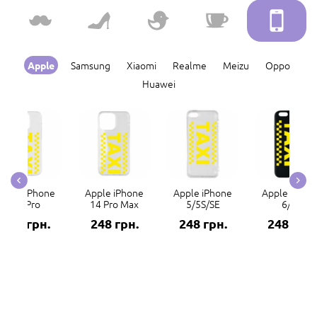
Samsung
Xiaomi
Realme
Meizu
Oppo
Apple
Huawei
Apple iPhone
Apple iPhone
Apple iPhone
Apple iPhon
14 Pro
14 Pro Max
5/5S/SE
6/6S
248 грн.
248 грн.
248 грн.
248 грн.