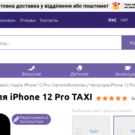
Размеры
Отзывы
Контакты
УКР
РУС
Н
Женские
Детские
Аксессу
Salon
Apple iPhone 12 Pro
Автомобилистам
Чехол для iPhone 12 Pr
я iPhone 12 Pro TAXI
К
Выберите цвет чехла и принта:
Редактировать в
Конструкторе