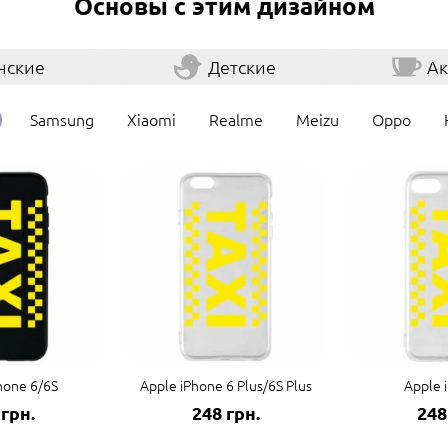
Основы с этим дизайном
нские
Детские
Ак
Samsung
Xiaomi
Realme
Meizu
Oppo
hone 6/6S
Apple iPhone 6 Plus/6S Plus
Apple 
 грн.
248 грн.
248