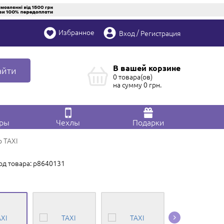
Избранное
/
Вход
Регистрация
В вашей корзине
айти
0 товара(ов)
на сумму
0
грн.
ары
Чехлы
Подарки
o TAXI
од товара: p8640131