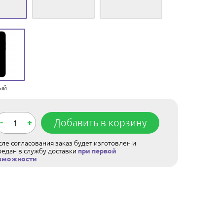
ый
-
+
Добавить в корзину
ле согласования заказ будет изготовлен и
редан в службу доставки
при первой
зможности