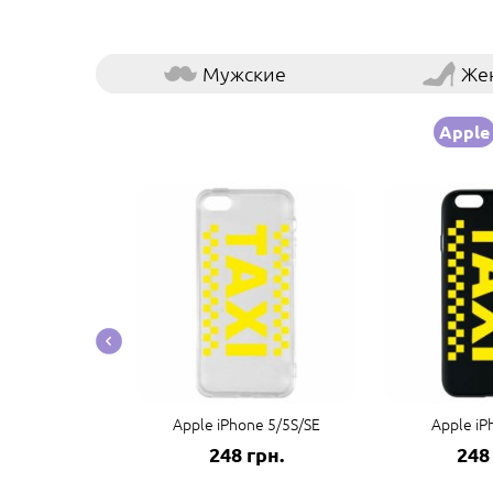
Мужские
Же
Apple
e 14 Pro Max
Apple iPhone 5/5S/SE
Apple iP
грн.
248 грн.
248