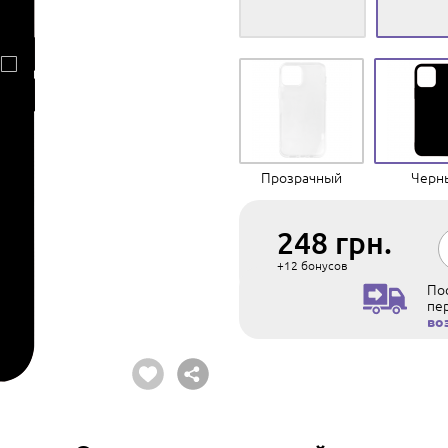
Прозрачный
Черн
248
грн.
+12
бонусов
Пос
пе
во