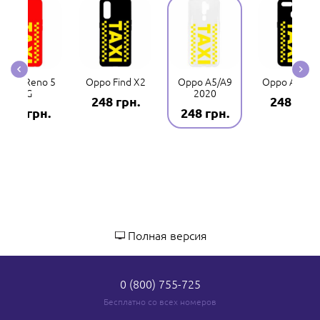
Oppo Reno 5
Oppo Find X2
Oppo A5/A9
Oppo A5s/A
4G
2020
248 грн.
248 грн.
248 грн.
248 грн.
Полная версия
0 (800) 755-725
Бесплатно со всех номеров