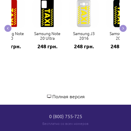
amsung Note
Samsung Note
Samsung J3
Samsung J
20
20 Ultra
2016
2017
248 грн.
248 грн.
248 грн.
248 грн.
Полная версия
0 (800) 755-725
Бесплатно со всех номеров