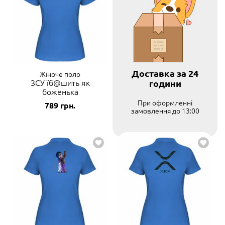
Доставка за 24
Жіноче поло
ЗСУ їб@шить як
години
боженька
При оформленні
789
грн.
замовлення до 13:00