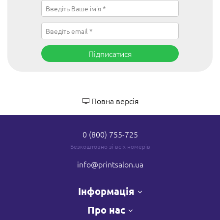
Підписатися
Повна версія
0 (800) 755-725
Безкоштовно зі всіх номерів
info
@printsalon.ua
Інформація
Про нас