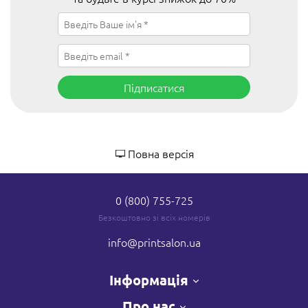
Підписатися
Повна версія
0 (800) 755-725
Безкоштовно зі всіх номерів
info
@printsalon.ua
Інформація
Про нас