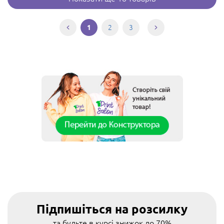
2
3
1
Підпишіться на розсилку
та будьте в курсі знижок до 70%