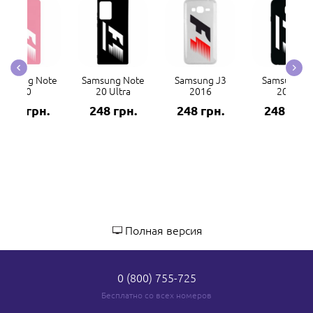
amsung Note
Samsung Note
Samsung J3
Samsung J
20
20 Ultra
2016
2017
248 грн.
248 грн.
248 грн.
248 грн.
Полная версия
0 (800) 755-725
Бесплатно со всех номеров