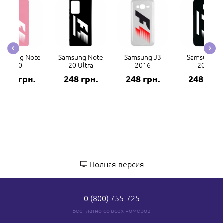
amsung Note
Samsung Note
Samsung J3
Samsung J
20
20 Ultra
2016
2017
248 грн.
248 грн.
248 грн.
248 грн.
Полная версия
0 (800) 755-725
Бесплатно со всех номеров