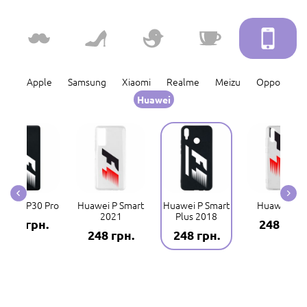
Apple
Samsung
Xiaomi
Realme
Meizu
Oppo
Huawei
uawei P30 Pro
Huawei P Smart
Huawei P Smart
Huawei P2
2021
Plus 2018
248 грн.
248 грн.
248 грн.
248 грн.