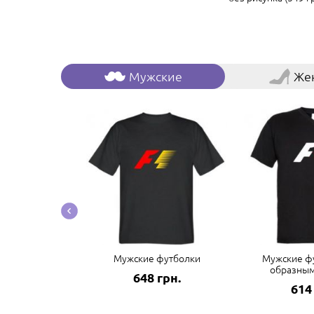
Мужские
Же
боксеры
Мужские футболки
Мужские фу
образны
грн.
648 грн.
614