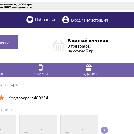
Избранное
/
Вход
Регистрация
В вашей корзине
айти
0 товара(ов)
на сумму
0
грн.
ары
Чехлы
Подарки
ля спорта F1
Код товара: p480234
 принта:
Редактировать в
Конструкторе