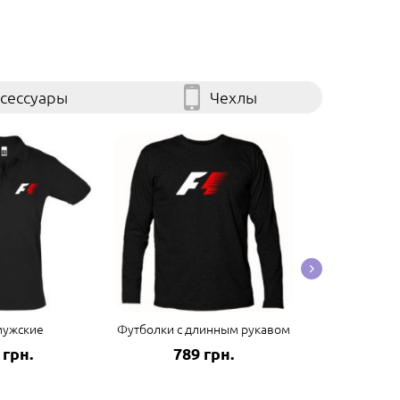
сессуары
Чехлы
мужские
Футболки с длинным рукавом
Мужские футб
 грн.
789 грн.
687