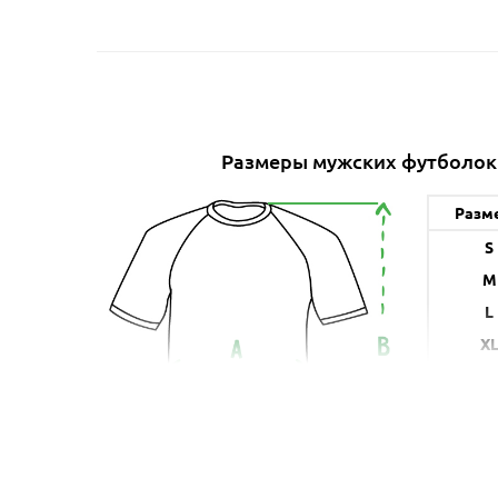
Размеры мужских футболок
Разм
S
M
L
X
XX
A (с
* указанн
в б