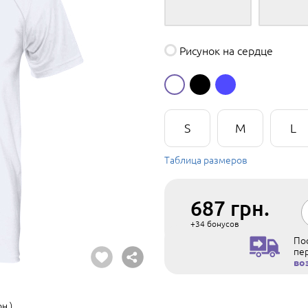
Рисунок на сердце
S
M
L
Таблица размеров
687
грн.
+34
бонусов
Пос
пе
во
н.)