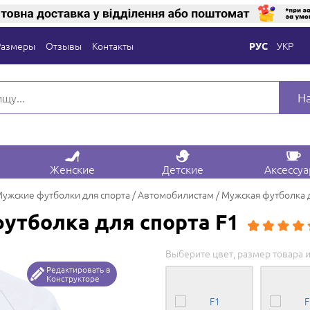
Размеры
Отзывы
Контакты
УКР
РУС
Н
Женские
Детские
Аксессу
ужские футболки для спорта
Автомобилистам
Мужская футболка д
утболка для спорта F1
Выберите цвет, размер товара и
Редактировать в
Конструкторе