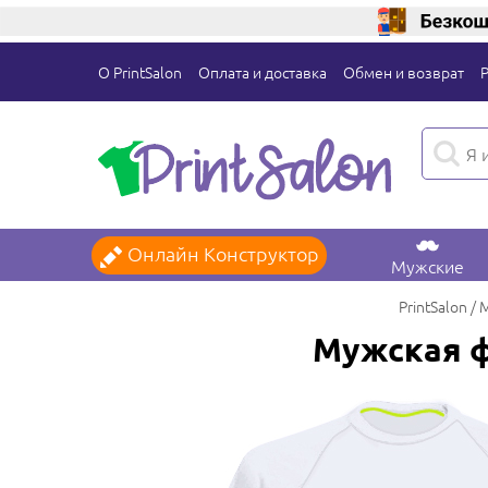
О PrintSalon
Оплата и доставка
Обмен и возврат
Онлайн Конструктор
Мужские
PrintSalon
М
Мужская ф