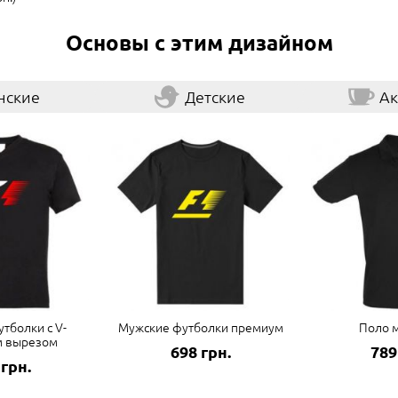
Основы с этим дизайном
нские
Детские
Ак
тболки с V-
Мужские футболки премиум
Поло 
м вырезом
698 грн.
789
 грн.