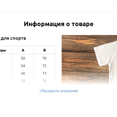
Информация о товаре
 для спорта
еры
A
B
50
70
54
72
56
73
59
76
L
61
77
L
Раскрыть описание
м) - ширина, B (см) - длина *
ые параметры могут отличаться на 5%
ольшую или меньшую сторону.