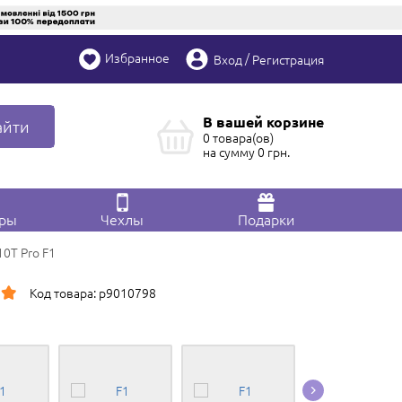
Избранное
/
Вход
Регистрация
В вашей корзине
айти
0 товара(ов)
на сумму
0
грн.
ары
Чехлы
Подарки
10T Pro F1
Код товара: p9010798