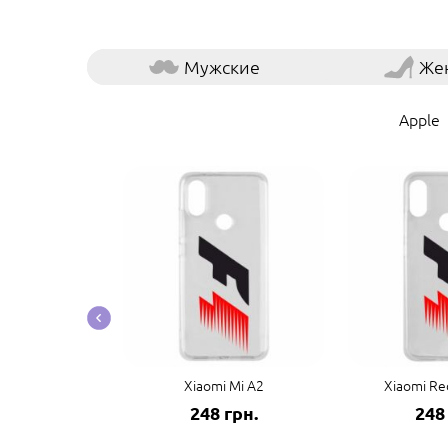
Мужские
Же
Apple
co F3/K40
Xiaomi Mi A2
Xiaomi Re
грн.
248 грн.
248