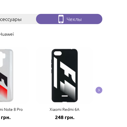
сессуары
Чехлы
Huawei
i Note 8 Pro
Xiaomi Redmi 6A
Xiaomi
 грн.
248 грн.
248