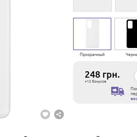
Прозрачный
Черн
248
грн.
+12
бонусов
Пос
пе
во