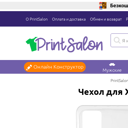
О PrintSalon
Оплата и доставка
Обмен и возврат
Онлайн Конструктор
Мужские
PrintSalo
Чехол для X