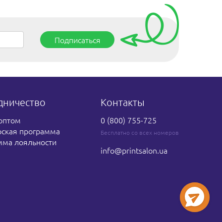
Подписаться
дничество
Контакты
оптом
0 (800) 755-725
рская программа
Бесплатно со всех номеров
мма лояльности
info
@printsalon.ua