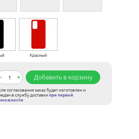
ый
Красный
-
+
Добавить в корзину
ле согласования заказ будет изготовлен и
редан в службу доставки
при первой
зможности