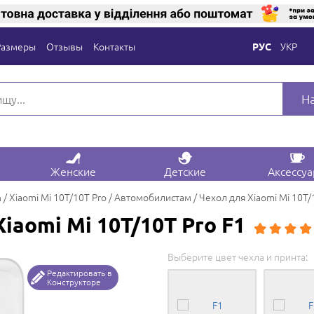
Размеры
Отзывы
Контакты
УКР
РУС
Н
Женские
Детские
Аксессу
n
Xiaomi Mi 10T/10T Pro
Автомобилистам
Чехол для Xiaomi Mi 10T/
iaomi Mi 10T/10T Pro F1
Выберите цвет чехла и принта:
Редактировать в
Конструкторе