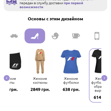
передан в службу доставки
при первой
возможности
Основы с этим дизайном
Женские
Женские
Женские
Женские
шорты
костюмы
футболки
футболки с 
образным
132 грн.
2849 грн.
638 грн.
вырезом
614 грн.