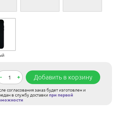
ый
-
+
Добавить в корзину
ле согласования заказ будет изготовлен и
редан в службу доставки
при первой
зможности