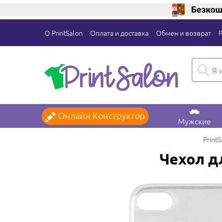
О PrintSalon
Оплата и доставка
Обмен и возврат
Онлайн Конструктор
Мужские
PrintS
Чехол дл