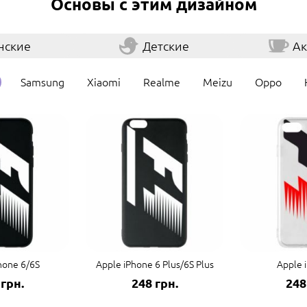
Основы с этим дизайном
нские
Детские
Ак
Samsung
Xiaomi
Realme
Meizu
Oppo
hone 6/6S
Apple iPhone 6 Plus/6S Plus
Apple 
 грн.
248 грн.
248