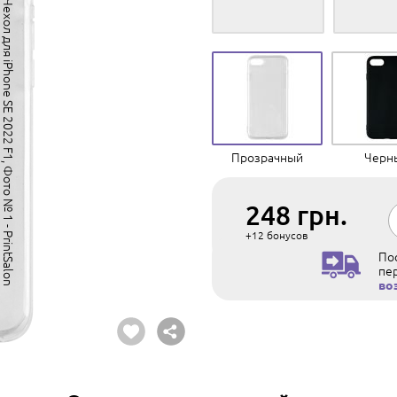
Прозрачный
Черн
248
грн.
+12
бонусов
Пос
пе
во