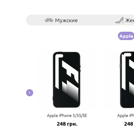
Мужские
Же
Apple
e 14 Pro Max
Apple iPhone 5/5S/SE
Apple iP
грн.
248 грн.
248