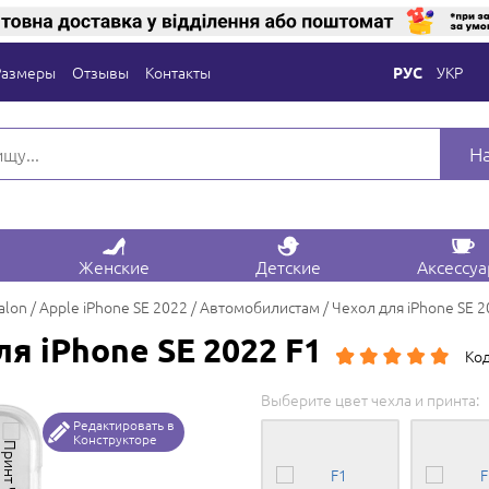
Размеры
Отзывы
Контакты
УКР
РУС
Н
Женские
Детские
Аксессу
alon
Apple iPhone SE 2022
Автомобилистам
Чехол для iPhone SE 2
я iPhone SE 2022 F1
Код
Выберите цвет чехла и принта:
Редактировать в
Конструкторе