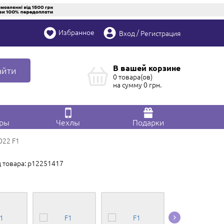
Избранное
/
Вход
Регистрация
В вашей корзине
айти
0 товара(ов)
на сумму
0
грн.
ары
Чехлы
Подарки
022 F1
 товара: p12251417