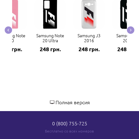
amsung Note
Samsung Note
Samsung J3
Samsung J
20
20 Ultra
2016
2017
248 грн.
248 грн.
248 грн.
248 грн.
Полная версия
0 (800) 755-725
Бесплатно со всех номеров