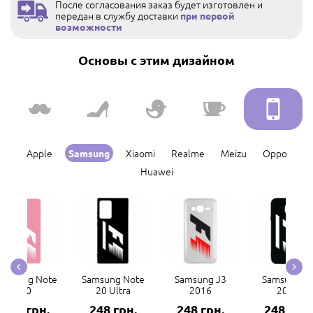
После согласования заказ будет изготовлен и
передан в службу доставки
при первой
возможности
Основы с этим дизайном
Apple
Xiaomi
Realme
Meizu
Oppo
Samsung
Huawei
amsung Note
Samsung Note
Samsung J3
Samsung J
20
20 Ultra
2016
2017
248 грн.
248 грн.
248 грн.
248 грн.