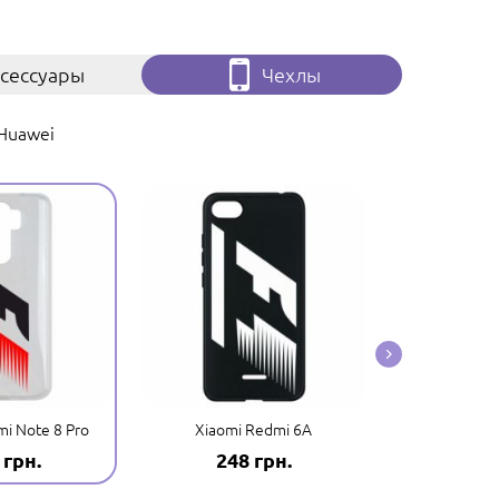
сессуары
Чехлы
Huawei
i Note 8 Pro
Xiaomi Redmi 6A
Xiaomi
 грн.
248 грн.
248