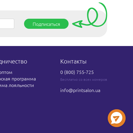
Подписаться
дничество
Контакты
оптом
0 (800) 755-725
рская программа
Бесплатно со всех номеров
мма лояльности
info
@printsalon.ua