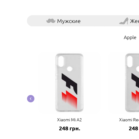
Мужские
Же
Apple
co F3/K40
Xiaomi Mi A2
Xiaomi Re
грн.
248 грн.
248