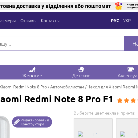
Размеры
Отзывы
Контакты
УКР
РУС
Н
Женские
Детские
Аксессу
Xiaomi Redmi Note 8 Pro
Автомобилистам
Чехол для Xiaomi Redmi N
aomi Redmi Note 8 Pro F1
Выберите цвет чехла и принта:
Редактировать в
Конструкторе