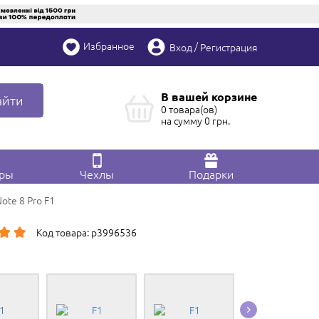
Избранное
/
Вход
Регистрация
В вашей корзине
айти
0 товара(ов)
на сумму
0
грн.
ары
Чехлы
Подарки
ote 8 Pro F1
Код товара: p3996536