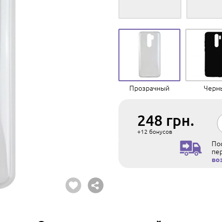
Прозрачный
Черн
248
грн.
+12
бонусов
Пос
пе
во