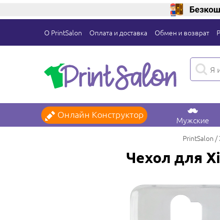
О PrintSalon
Оплата и доставка
Обмен и возврат
Онлайн Конструктор
Мужские
PrintSalon
Чехол для Xi