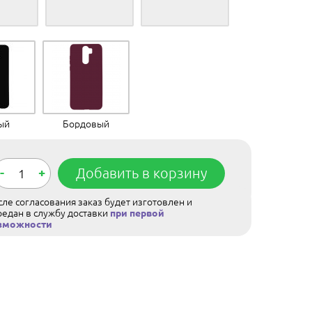
ый
Бордовый
-
+
Добавить в корзину
ле согласования заказ будет изготовлен и
редан в службу доставки
при первой
зможности