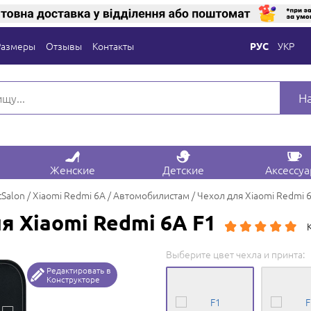
Размеры
Отзывы
Контакты
УКР
РУС
Н
Женские
Детские
Аксессу
tSalon
Xiaomi Redmi 6A
Автомобилистам
Чехол для Xiaomi Redmi 
я Xiaomi Redmi 6A F1
Выберите цвет чехла и принта:
Редактировать в
Конструкторе