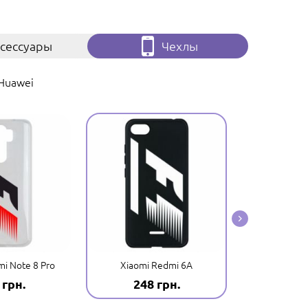
сессуары
Чехлы
Huawei
i Note 8 Pro
Xiaomi Redmi 6A
Xiaomi
 грн.
248 грн.
248