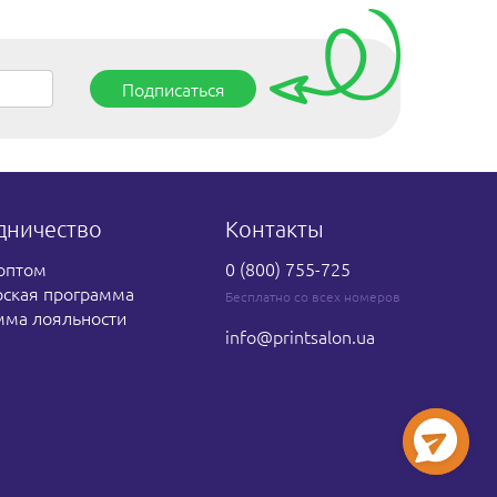
Подписаться
дничество
Контакты
оптом
0 (800) 755-725
рская программа
Бесплатно со всех номеров
мма лояльности
info
@printsalon.ua