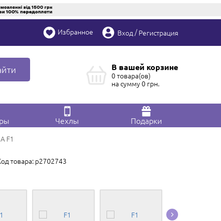
Избранное
/
Вход
Регистрация
В вашей корзине
айти
0 товара(ов)
на сумму
0
грн.
ары
Чехлы
Подарки
6A F1
Код товара: p2702743