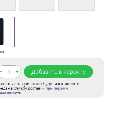
ый
-
+
Добавить в корзину
ле согласования заказ будет изготовлен и
редан в службу доставки
при первой
зможности