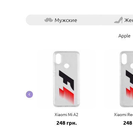
Мужские
Же
Apple
co F3/K40
Xiaomi Mi A2
Xiaomi Re
грн.
248 грн.
248