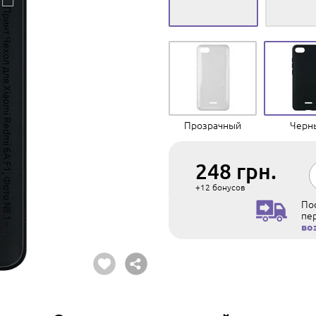
Прозрачный
Черн
248
грн.
+12
бонусов
Пос
пе
во