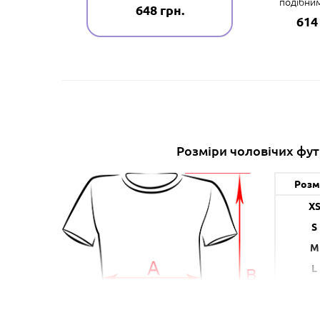
подібни
 грн.
648 грн.
614
Розміри чоловічих фу
Розм
X
S
M
L
X
XX