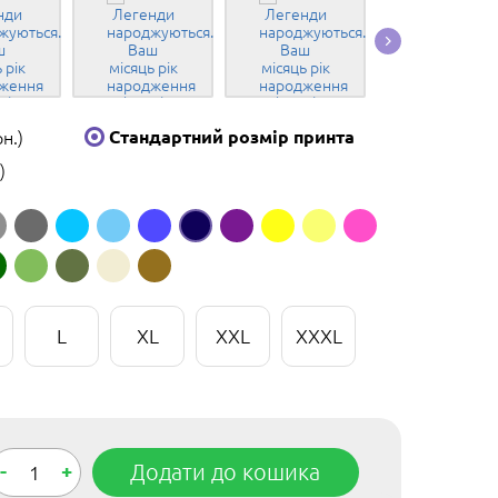
Конструкторі
рн.)
Стандартний розмір принта
)
L
XL
XXL
XXXL
-
+
Додати до кошика