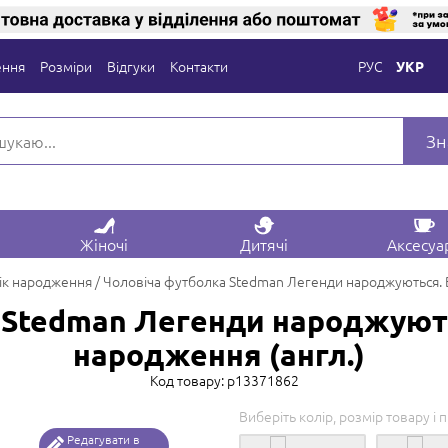
ення
Розміри
Відгуки
Контакти
РУС
УКР
Зн
Жіночі
Дитячі
Аксесуа
ік народження
Чоловіча футболка Stedman Легенди народжуються. В
 Stedman Легенди народжують
народження (англ.)
Код товару: p13371862
Виберіть колір, розмір товару і 
Редагувати в