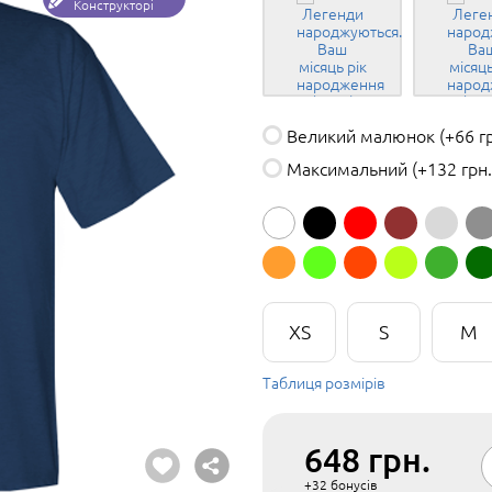
Конструкторі
Великий малюнок
(+66 г
Максимальний
(+132 грн.
XS
S
M
Таблиця розмірів
648
грн.
+32
бонусів