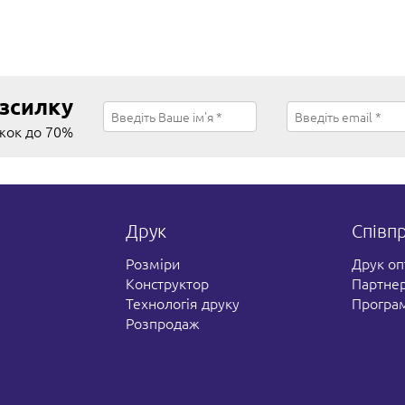
63
79
XL
) – ширина, B (см) – довжина *
ні параметри можуть відрізнятися на
озсилку
% в більший або менший бік.
ижок до 70%
Про товар
Ви­роб­ник:
Stedman
Друк
Співп
Матеріал:
100% бавовна
Розміри
Друк о
Тип друку:
Термотрансферний
Конструктор
Партнер
(флекс-плівка)
Технологія друку
Програм
Розпродаж
Опис:
Класична чоловіча
футболка з кругли
вирізом. Вшита від
плеча тясьма, бірка
розмірами та вказ
щодо догляду – на