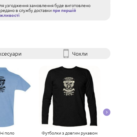
сля узгодження замовлення буде виготовлено
ередано в службу доставки
при першій
жливості
ксесуари
Чохли
чі поло
Футболки з довгим рукавом
Чоловічі футб