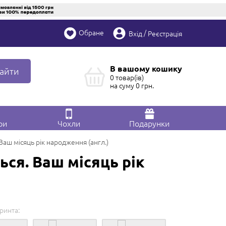
Обране
/
Вхід
Реєстрація
В вашому кошику
айти
0 товар(ів)
на суму
0
грн.
ри
Чохли
Подарунки
аш місяць рік народження (англ.)
ся. Ваш місяць рік
принта:
Редагувати в