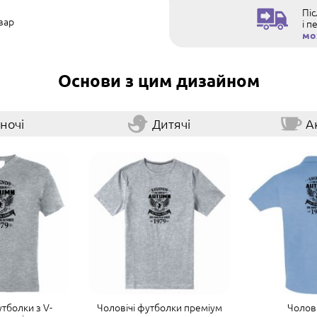
Пі
вар
і п
мо
Основи з цим дизайном
ночі
Дитячі
А
утболки з V-
Чоловічі футболки преміум
Чолові