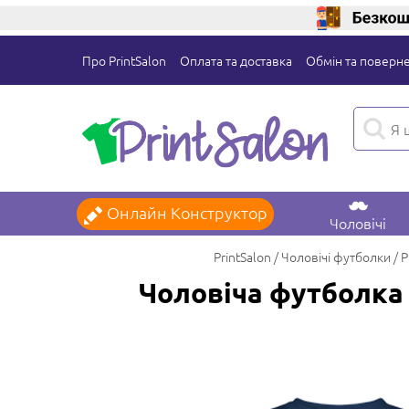
Про PrintSalon
Оплата та доставка
Обмін та поверн
Онлайн Конструктор
Чоловічі
PrintSalon
Чоловічі футболки
Р
Чоловіча футболка