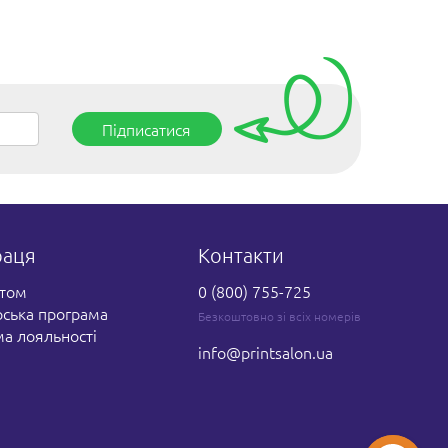
Підписатися
Інформація щодо принта
Автор:
PrintSalon
раця
Контакти
Дата
16.07.2021
публікації:
Повідомити про порушення
птом
0 (800) 755-725
прав
 друк
ська програма
Безкоштовно зі всіх номерів
а лояльності
Опис:
birth, month, year of birth,
info
@printsalon.ua
your month, лев, легенди,
місяць, народження,
м
народжуються, рік, your
 плеча до
month year of birth
 з
івками