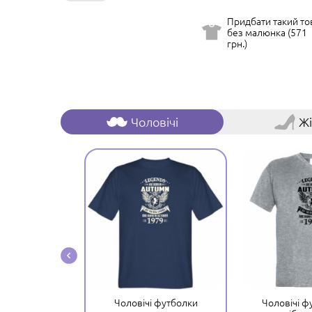
Придбати такий то
без малюнка (571
грн.)
Чоловічі
Жі
 костюми
Чоловічі футболки
Чоловічі ф