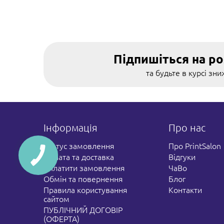
XX
A (см
* Зазначе
Підпишіться на р
5
та будьте в курсі зн
Інформація
Про нас
Статус замовлення
Про PrintSalon
Оплата та доставка
Відгуки
Сплатити замовлення
ЧаВо
Обмін та повернення
Блог
Правила користування
Контакти
сайтом
ПУБЛІЧНИЙ ДОГОВІР
(ОФЕРТА)