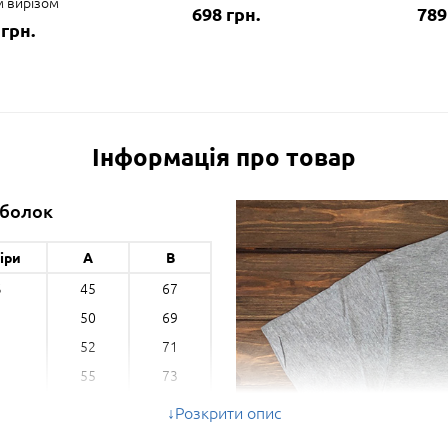
м вирізом
698 грн.
789
 грн.
Інформація про товар
тболок
іри
A
B
45
67
S
50
69
52
71
55
73
58
75
L
Розкрити опис
61
77
L