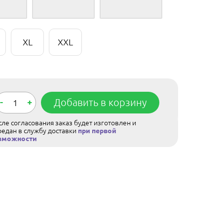
XL
XXL
-
+
Добавить в корзину
ле согласования заказ будет изготовлен и
редан в службу доставки
при первой
зможности