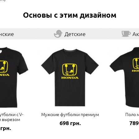
Основы с этим дизайном
нские
Детские
Ак
тболки с V-
Мужские футболки премиум
Поло 
м вырезом
698 грн.
789
 грн.