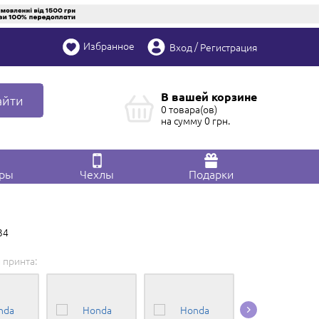
Избранное
/
Вход
Регистрация
В вашей корзине
айти
0 товара(ов)
на сумму
0
грн.
ары
Чехлы
Подарки
34
 принта: