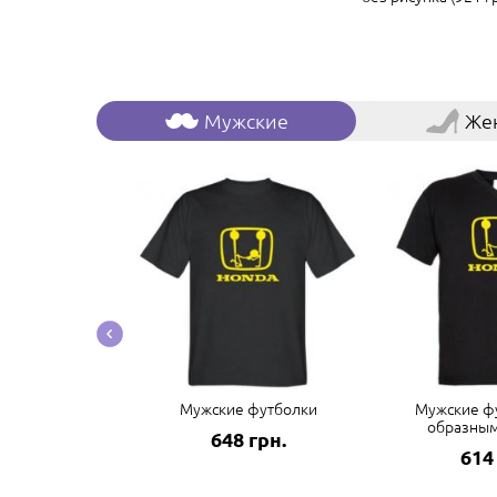
Мужские
Же
боксеры
Мужские футболки
Мужские фу
образны
грн.
648 грн.
614