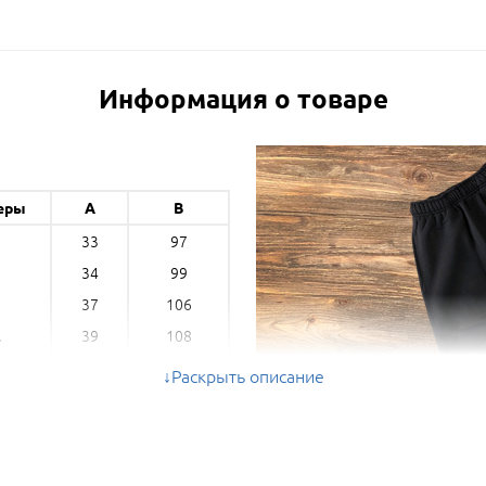
Информация о товаре
еры
A
B
33
97
34
99
37
106
39
108
L
47
112
L
Раскрыть описание
м) - ширина, B (см) - длина *
ые параметры могут отличаться на 5%
ольшую или меньшую сторону.