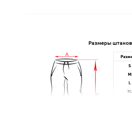
Размеры штанов
Разм
S
M
L
X
XX
A (с
* указанн
в б