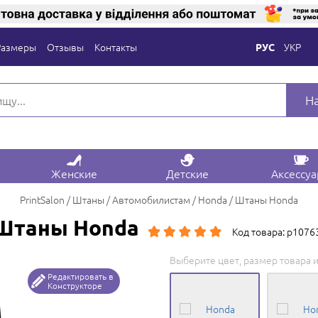
Размеры
Отзывы
Контакты
УКР
РУС
Н
Женские
Детские
Аксессу
PrintSalon
Штаны
Автомобилистам
Honda
Штаны Honda
Штаны Honda
Код товара: p1076
Выберите цвет, размер товара и
Редактировать в
Конструкторе