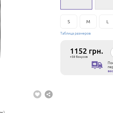
S
M
L
Таблица размеров
1152
грн.
+58
бонусов
Пос
пе
во
н.)