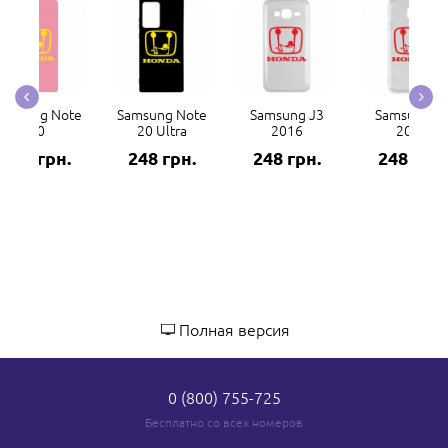
amsung Note
Samsung Note
Samsung J3
Samsung J
20
20 Ultra
2016
2017
248 грн.
248 грн.
248 грн.
248 грн.
Полная версия
0 (800) 755-725
Бесплатно со всех номеров