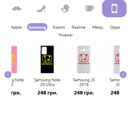
Apple
Xiaomi
Realme
Meizu
Oppo
Samsung
Huawei
amsung Note
Samsung Note
Samsung J3
Samsung J
20
20 Ultra
2016
2017
248 грн.
248 грн.
248 грн.
248 грн.