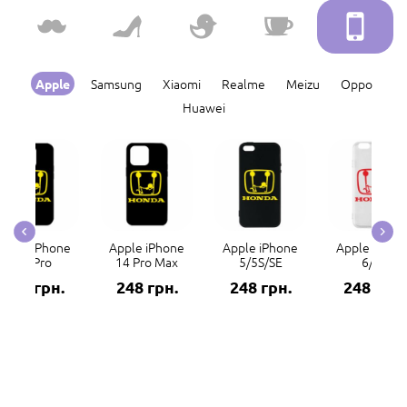
Samsung
Xiaomi
Realme
Meizu
Oppo
Apple
Huawei
Apple iPhone
Apple iPhone
Apple iPhone
Apple iPhon
14 Pro
14 Pro Max
5/5S/SE
6/6S
248 грн.
248 грн.
248 грн.
248 грн.