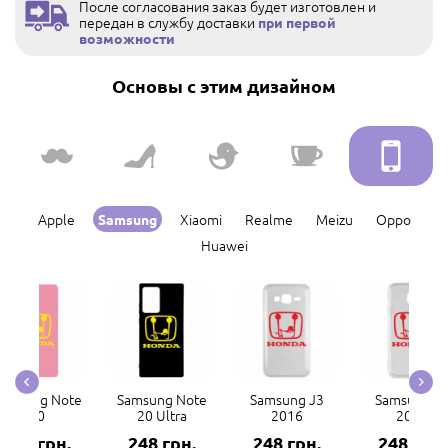
После согласования заказ будет изготовлен и
передан в службу доставки
при первой
возможности
Основы с этим дизайном
Apple
Xiaomi
Realme
Meizu
Oppo
Samsung
Huawei
amsung Note
Samsung Note
Samsung J3
Samsung J
20
20 Ultra
2016
2017
248 грн.
248 грн.
248 грн.
248 грн.