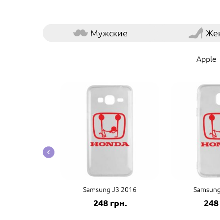
Мужские
Же
Apple
te 20 Ultra
Samsung J3 2016
Samsung
грн.
248 грн.
248