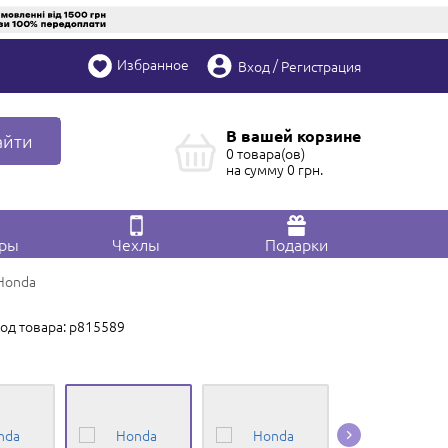
Избранное
/
Вход
Регистрация
В вашей корзине
айти
0 товара(ов)
на сумму
0
грн.
ары
Чехлы
Подарки
Honda
од товара: p815589