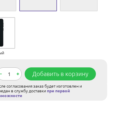
ый
-
+
Добавить в корзину
ле согласования заказ будет изготовлен и
редан в службу доставки
при первой
зможности