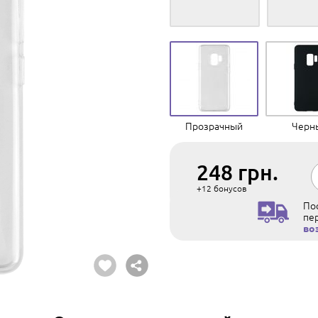
Прозрачный
Черн
248
грн.
+12
бонусов
Пос
пе
во