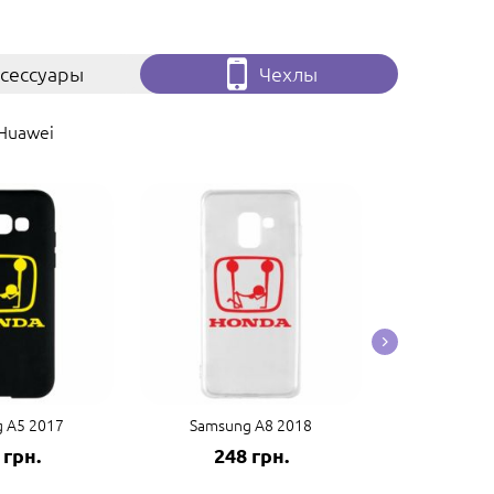
сессуары
Чехлы
Huawei
 A5 2017
Samsung A8 2018
Samsung
 грн.
248 грн.
248