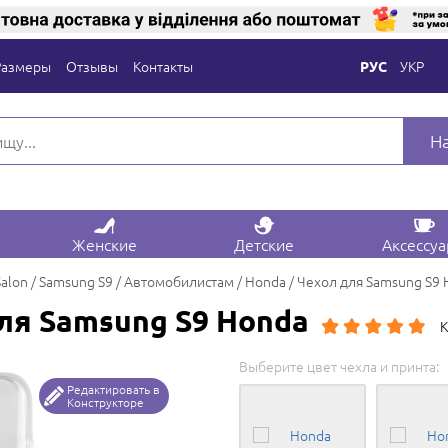
Размеры
Отзывы
Контакты
УКР
РУС
Н
Женские
Детские
Аксессу
Salon
Samsung S9
Автомобилистам
Honda
Чехол для Samsung S9 
ля Samsung S9 Honda
К
Выберите цвет чехла и принта:
Редактировать в
Конструкторе