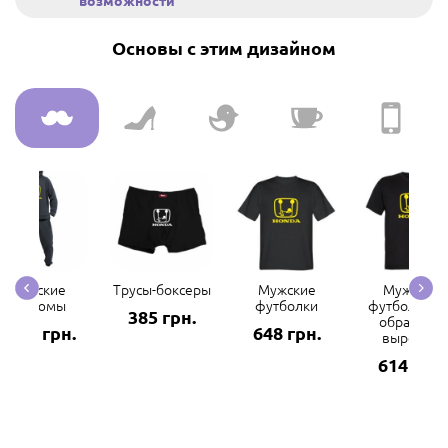
возможности
Основы с этим дизайном
Мужские
Трусы-боксеры
Мужские
Мужские
костюмы
футболки
футболки с 
385 грн.
образным
2969 грн.
648 грн.
вырезом
614 грн.