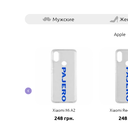
Мужские
Же
Apple
co F3/K40
Xiaomi Mi A2
Xiaomi Re
грн.
248 грн.
248