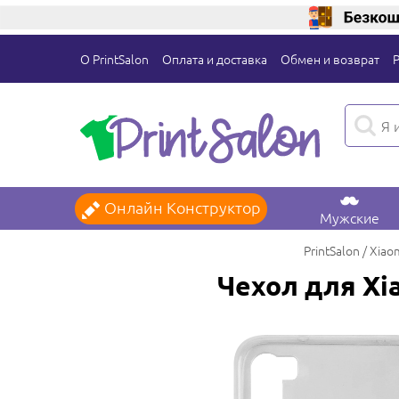
О PrintSalon
Оплата и доставка
Обмен и возврат
Онлайн Конструктор
Мужские
PrintSalon
Xiao
Чехол для Xi