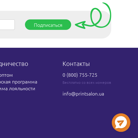
Подписаться
дничество
Контакты
оптом
0 (800) 755-725
рская программа
Бесплатно со всех номеров
мма лояльности
info
@printsalon.ua