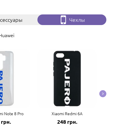
сессуары
Чехлы
Huawei
i Note 8 Pro
Xiaomi Redmi 6A
Xiaomi
 грн.
248 грн.
248