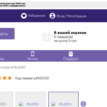
Избранное
/
Вход
Регистрация
В вашей корзине
айти
0 товара(ов)
на сумму
0
грн.
ары
Чехлы
Подарки
mi Note 8 PAJERO
Код товара: p4003250