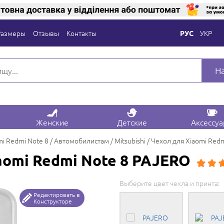
Размеры
Отзывы
Контакты
УКР
РУС
Н
Женские
Детские
Аксессу
mi Redmi Note 8
Автомобилистам
Mitsubishi
Чехол для Xiaomi Red
aomi Redmi Note 8 PAJERO
Выберите цвет чехла и принта:
Редактировать в
Конструкторе