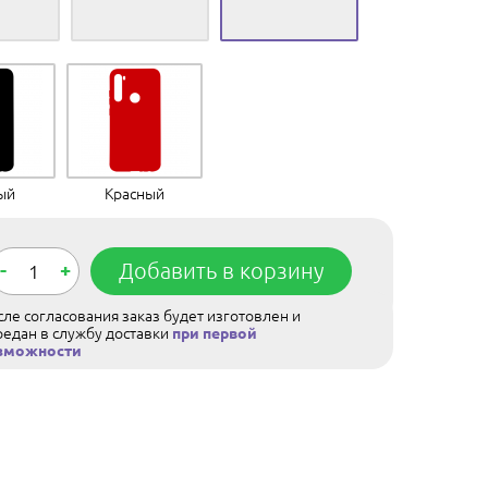
ый
Красный
-
+
Добавить в корзину
ле согласования заказ будет изготовлен и
редан в службу доставки
при первой
зможности