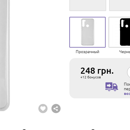
Прозрачный
Черн
248
грн.
+12
бонусов
Пос
пе
во