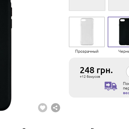
Прозрачный
Черн
248
грн.
+12
бонусов
Пос
пе
во