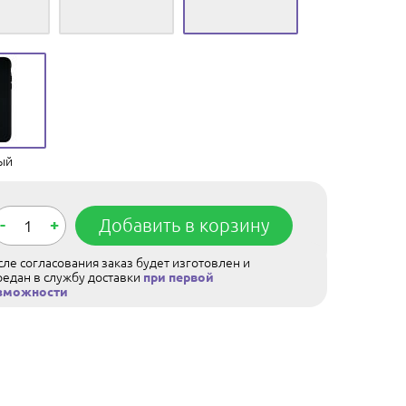
ый
-
+
Добавить в корзину
ле согласования заказ будет изготовлен и
редан в службу доставки
при первой
зможности