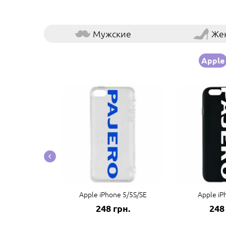
Мужские
Же
Apple
e 14 Pro Max
Apple iPhone 5/5S/SE
Apple iP
грн.
248 грн.
248