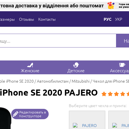
Размеры
Отзывы
Контакты
УКР
РУС
Н
Женские
Детские
Аксессу
ple iPhone SE 2020
Автомобилистам
Mitsubishi
Чехол для iPhone 
iPhone SE 2020 PAJERO
Выберите цвет чехла и принта:
Редактировать в
Конструкторе