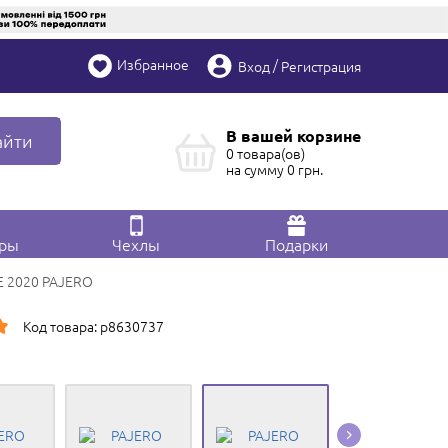
Избранное
/
Вход
Регистрация
В вашей корзине
айти
0 товара(ов)
на сумму
0
грн.
ары
Чехлы
Подарки
SE 2020 PAJERO
Код товара: p8630737