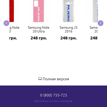
amsung Note
Samsung Note
Samsung J3
Samsung J
20
20 Ultra
2016
2017
248 грн.
248 грн.
248 грн.
248 грн.
Полная версия
0 (800) 755-725
Бесплатно со всех номеров