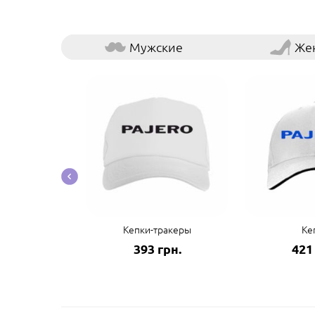
Мужские
Же
ые наклейки
Кепки-тракеры
Ке
грн.
393 грн.
421