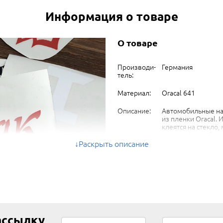
Информация о товаре
О товаре
Про­из­во­ди­
Германия
тель:
Материал:
Oracal 641
Описание:
Автомобильные н
из пленки Oracal.
клеятся на стекло,
пластик (на любую
и гладкую поверхн
Раскрыть описание
Пленка матовая, 
75 микрон.
ассылку