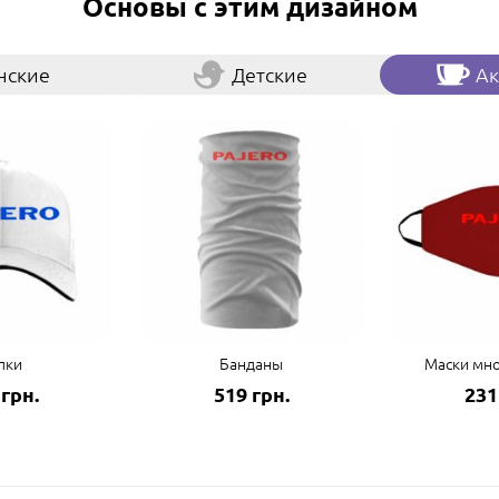
Основы с этим дизайном
нские
Детские
Ак
пки
Банданы
Маски мн
 грн.
519 грн.
231