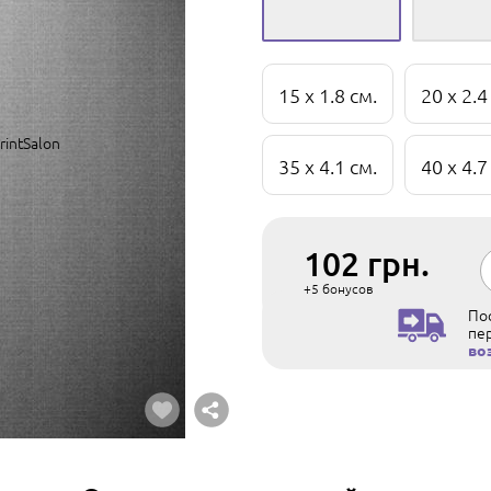
15 x 1.8 см.
20 x 2.4
35 x 4.1 см.
40 x 4.7
102
грн.
+5
бонусов
Пос
пе
во