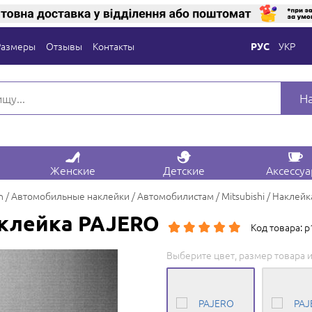
Размеры
Отзывы
Контакты
УКР
РУС
Н
Женские
Детские
Аксессу
n
Автомобильные наклейки
Автомобилистам
Mitsubishi
Наклейк
клейка PAJERO
Код товара: 
Выберите цвет, размер товара и