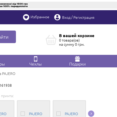
Избранное
/
Вход
Регистрация
В вашей корзине
айти
0 товара(ов)
на сумму
0
грн.
ары
Чехлы
Подарки
а PAJERO
p161938
 принта: