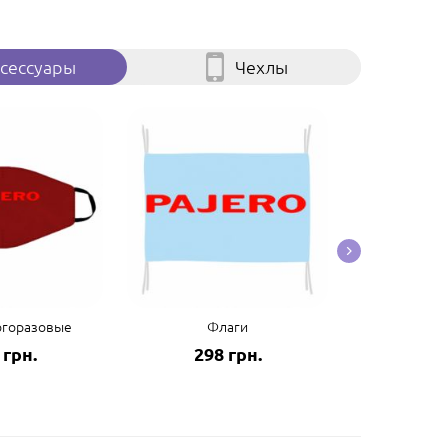
сессуары
Чехлы
огоразовые
Флаги
Пол
 грн.
298 грн.
125