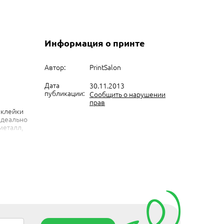
Информация о принте
Автор:
PrintSalon
Дата
30.11.2013
публикации:
Сообщить о нарушении
прав
аклейки
 Идеально
 металл,
 твердую
ость).
толщина