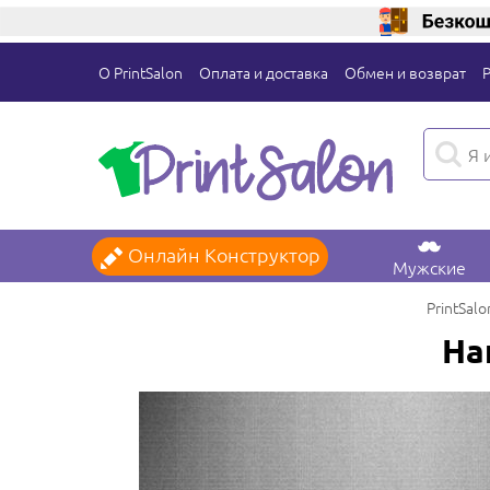
О PrintSalon
Оплата и доставка
Обмен и возврат
Онлайн Конструктор
Мужские
PrintSalo
На