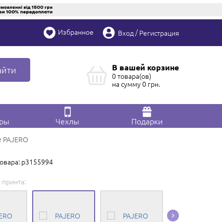
Избранное
/
Вход
Регистрация
В вашей корзине
айти
0 товара(ов)
на сумму
0
грн.
ары
Чехлы
Подарки
т PAJERO
товара: p3155994
 принта:
Редактировать в
Конструкторе