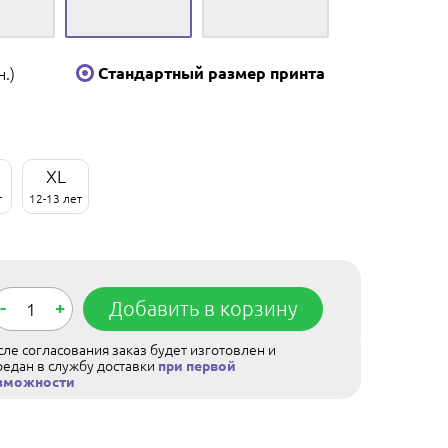
н.)
Стандартный размер принта
XL
т
12-13 лет
-
+
Добавить в корзину
ле согласования заказ будет изготовлен и
редан в службу доставки
при первой
зможности