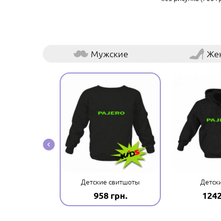
Мужские
Же
е шапки
Детские свитшоты
Детск
грн.
958 грн.
1242