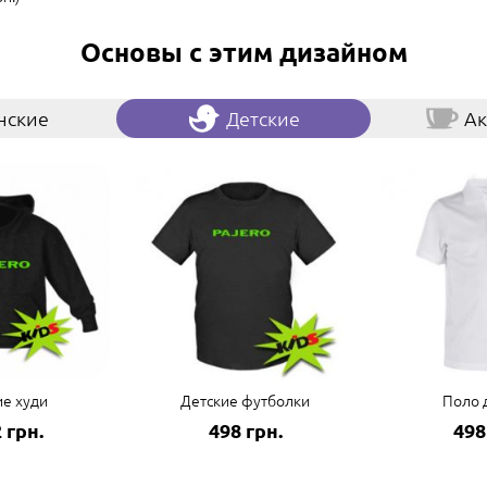
Основы с этим дизайном
нские
Детские
Ак
ие худи
Детские футболки
Поло 
 грн.
498 грн.
498