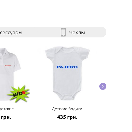
сессуары
Чехлы
детские
Детские бодики
Детские 
 грн.
435 грн.
194