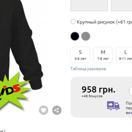
Крупный рисунок
(+61 гр
S
M
L
5-6 лет
7-8 лет
9-11 ле
Таблица размеров
958
грн.
+48
бонусов
Пос
пе
во
н.)