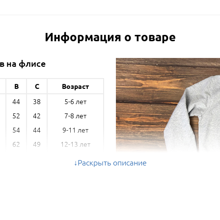
Информация о товаре
в на флисе
B
C
Возраст
44
38
5-6 лет
52
42
7-8 лет
54
44
9-11 лет
62
49
12-13 лет
Раскрыть описание
 B (см) - от плеча, С (см) - ширина
груди *
 отличаться на 5% в большую или
ю сторону.