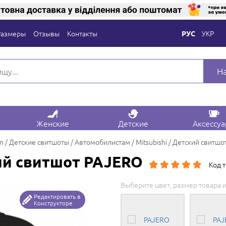
Размеры
Отзывы
Контакты
УКР
РУС
Н
Женские
Детские
Аксессу
on
Детские свитшоты
Автомобилистам
Mitsubishi
Детский свитшо
й свитшот PAJERO
Код 
Выберите цвет, размер товара и
Редактировать в
Конструкторе