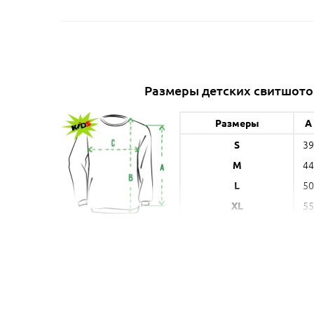
Размеры детских свитшото
Размеры
A
39
S
44
M
50
L
55
XL
A (см) - длина рукава от плеча,
по 
* указанные параметры могут
меньшу