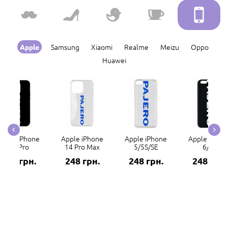
Samsung
Xiaomi
Realme
Meizu
Oppo
Apple
Huawei
Apple iPhone
Apple iPhone
Apple iPhone
Apple iPhon
14 Pro
14 Pro Max
5/5S/SE
6/6S
248 грн.
248 грн.
248 грн.
248 грн.