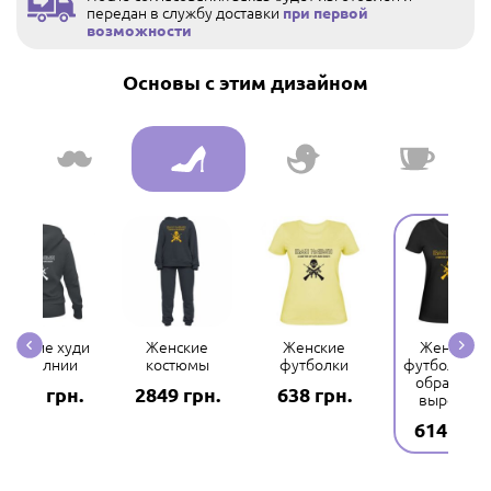
передан в службу доставки
при первой
возможности
Основы с этим дизайном
енские худи
Женские
Женские
Женские
на молнии
костюмы
футболки
футболки с 
образным
2162 грн.
2849 грн.
638 грн.
вырезом
614 грн.