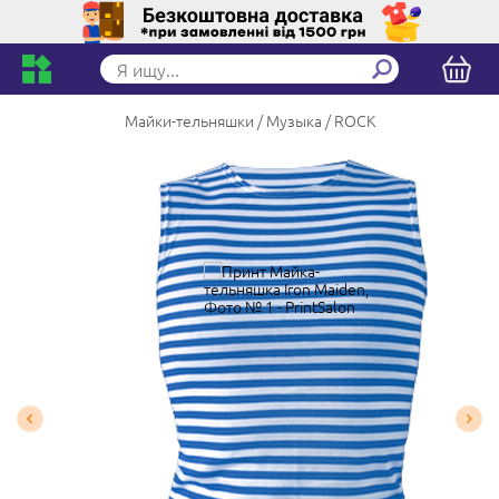
Майки-тельняшки
Музыка
ROCK