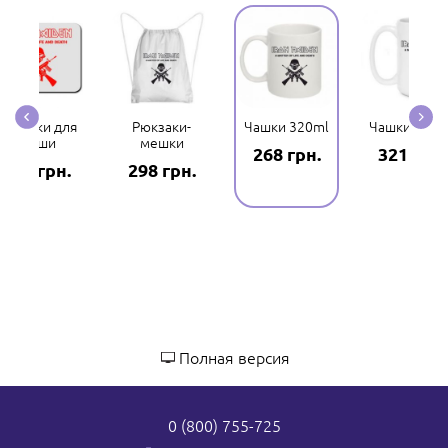
Коврики для
Рюкзаки-
Чашки 320ml
Чашки 420m
мыши
мешки
268 грн.
321 грн.
282 грн.
298 грн.
Полная версия
0 (800) 755-725