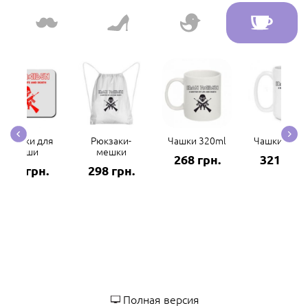
Коврики для
Рюкзаки-
Чашки 320ml
Чашки 420m
мыши
мешки
268 грн.
321 грн.
282 грн.
298 грн.
Полная версия