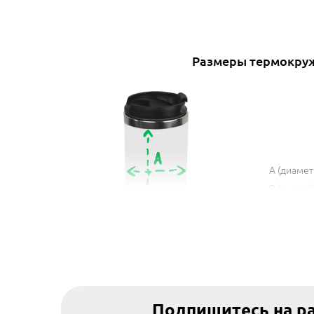
Размеры термокру
A (диамет
B (высота
Объем - 
Подпишитесь на р