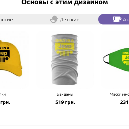
Основы с этим дизайном
нские
Детские
Ак
пки
Банданы
Маски мн
 грн.
519 грн.
231