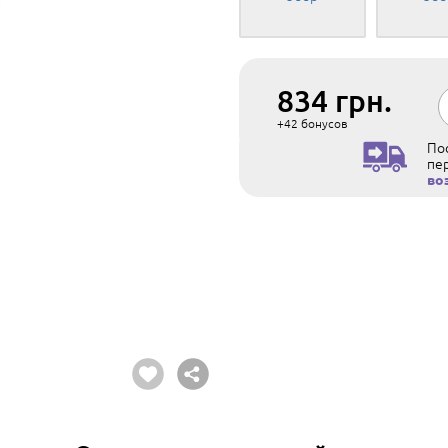
834
грн.
+42
бонусов
Пос
пе
во