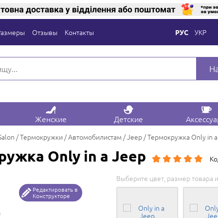
Размеры
Отзывы
Контакты
УКР
РУС
Н
Женские
Детские
Аксессу
Salon
Термокружки
Автомобилистам
Jeep
Термокружка Only in a
ужка Only in a Jeep
Ко
Выберите цвет, размер товара и
Редактировать в
Конструкторе