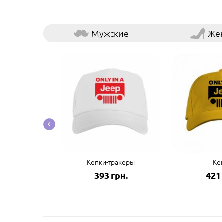
Мужские
Же
ые наклейки
Кепки-тракеры
Ке
грн.
393 грн.
421