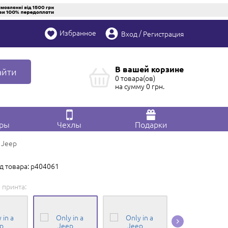
Избранное
/
Вход
Регистрация
В вашей корзине
айти
0 товара(ов)
на сумму
0
грн.
ары
Чехлы
Подарки
 Jeep
д товара: p404061
 принта:
Редактировать в
Конструкторе