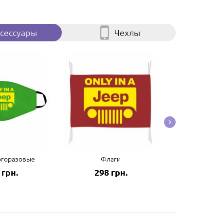
сессуары
Чехлы
огоразовые
Флаги
Пол
 грн.
298 грн.
125