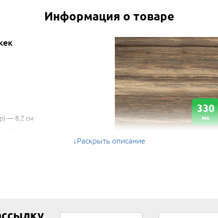
Информация о товаре
жек
р) — 8,2 см
) — 21 см
Раскрыть описание
330 мл
ассылку