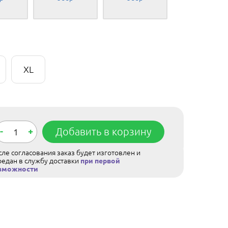
XL
-
+
Добавить в корзину
ле согласования заказ будет изготовлен и
редан в службу доставки
при первой
зможности