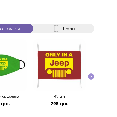
сессуары
Чехлы
огоразовые
Флаги
Пол
 грн.
298 грн.
125