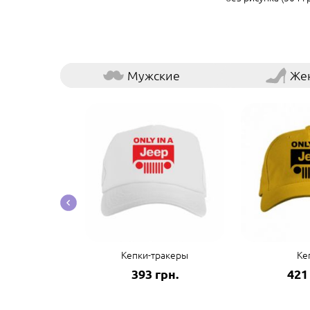
Мужские
Же
ые наклейки
Кепки-тракеры
Ке
грн.
393 грн.
421