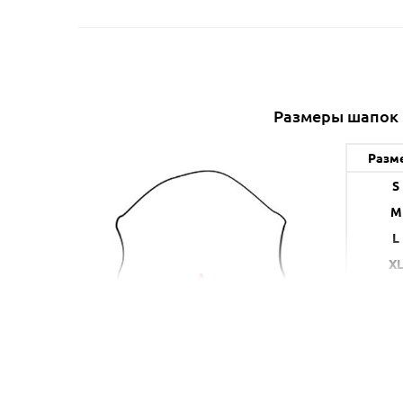
Размеры шапок
Разм
S
M
L
X
* указанн
в б