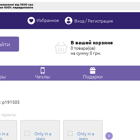
Избранное
/
Вход
Регистрация
В вашей корзине
айти
0 товара(ов)
на сумму
0
грн.
ары
Чехлы
Подарки
: p191505
 принта: