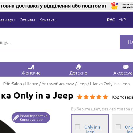
Размеры
Отзывы
Контакты
УКР
РУС
Н
Женские
Детские
Аксессу
PrintSalon
Шапки
Автомобилистам
Jeep
Шапка Only in a Jeep
а Only in a Jeep
Код товара
Выберите цвет, размер товара и
Редактировать в
Конструкторе