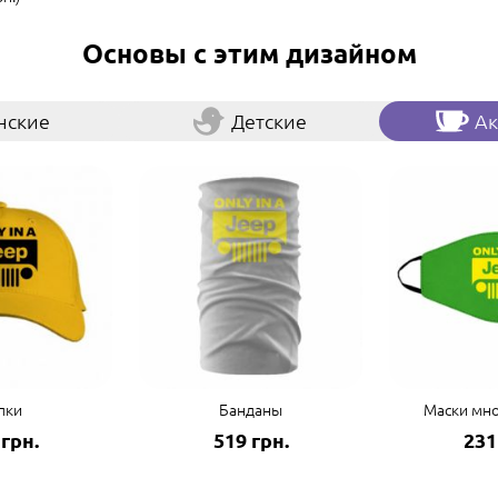
Основы с этим дизайном
нские
Детские
Ак
пки
Банданы
Маски мн
 грн.
519 грн.
231