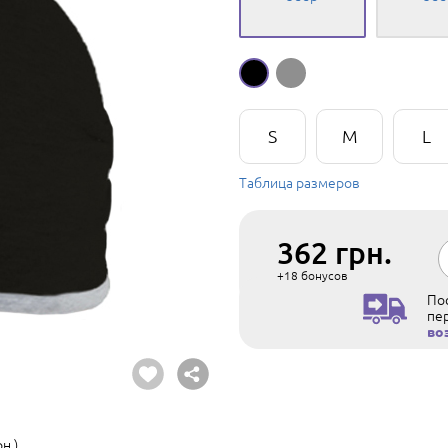
S
M
L
Таблица размеров
362
грн.
+18
бонусов
Пос
пе
во
н.)