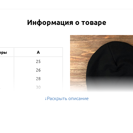
Информация о товаре
еры
A
25
26
28
30
L
Раскрыть описание
A (см) - полуобхват *
ые параметры могут отличаться на 5%
ольшую или меньшую сторону.