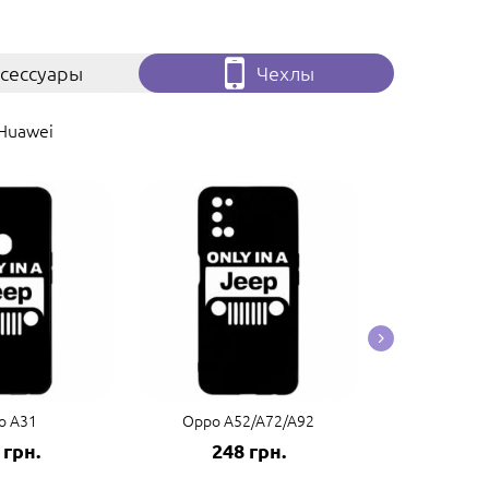
сессуары
Чехлы
Huawei
o A31
Oppo A52/A72/A92
Oppo A5
 грн.
248 грн.
248