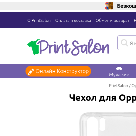
О PrintSalon
Оплата и доставка
Обмен и возврат
Онлайн Конструктор
Мужские
PrintSalon
O
Чехол для Opp