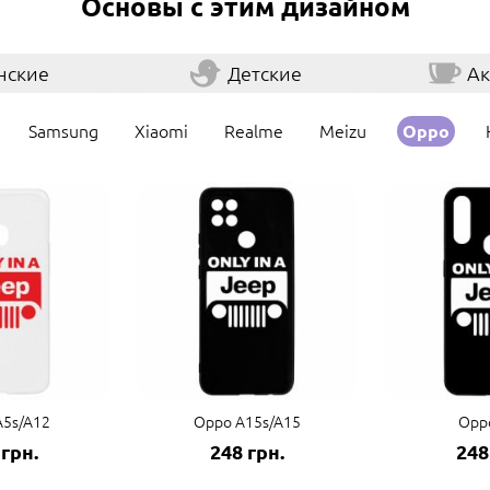
Основы с этим дизайном
нские
Детские
Ак
Samsung
Xiaomi
Realme
Meizu
Oppo
A5s/A12
Oppo A15s/A15
Opp
 грн.
248 грн.
248