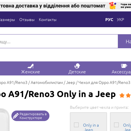
Размеры
Отзывы
Контакты
УКР
РУС
Н
Женские
Детские
Аксессу
ppo A91/Reno3
Автомобилистам
Jeep
Чехол для Oppo A91/Reno3 O
o A91/Reno3 Only in a Jeep
Выберите цвет чехла и принта:
Редактировать в
Конструкторе