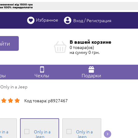
Избранное
/
Вход
Регистрация
В вашей корзине
айти
0 товара(ов)
на сумму
0
грн.
ары
Чехлы
Подарки
nly in a Jeep
Код товара: p8927467