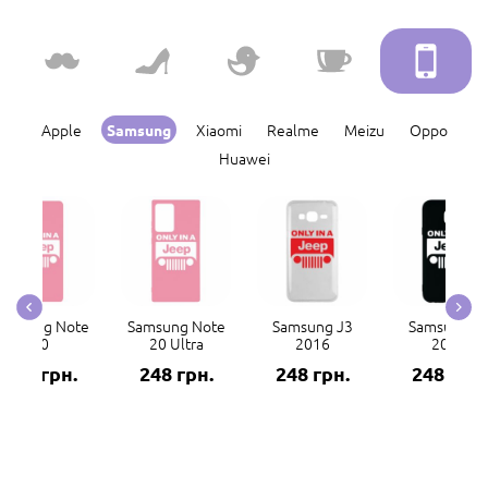
Apple
Xiaomi
Realme
Meizu
Oppo
Samsung
Huawei
amsung Note
Samsung Note
Samsung J3
Samsung J
20
20 Ultra
2016
2017
248 грн.
248 грн.
248 грн.
248 грн.