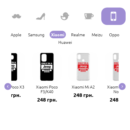
Apple
Samsung
Realme
Meizu
Oppo
Xiaomi
Huawei
iaomi Poco X3
Xiaomi Poco
Xiaomi Mi A2
Xiaomi Redm
F3/K40
Note 7
248 грн.
248 грн.
248 грн.
248 грн.