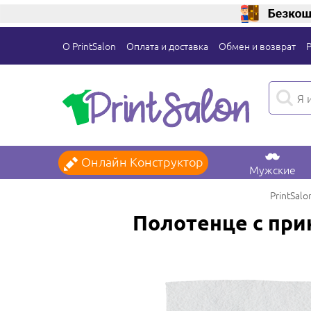
О PrintSalon
Оплата и доставка
Обмен и возврат
Онлайн Конструктор
Мужские
PrintSalo
Полотенце с пр