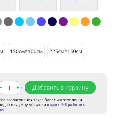
см
150см*100см
225см*150см
-
+
Добавить в корзину
ле согласования заказ будет изготовлен и
редан в службу доставки
в срок 4-6 рабочих
ей