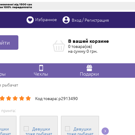
Избранное
/
Вход
Регистрация
В вашей корзине
айти
0 товара(ов)
на сумму
0
грн.
ары
Чехлы
Подарки
е рыбачат
Код товара: p2913490
 принта: