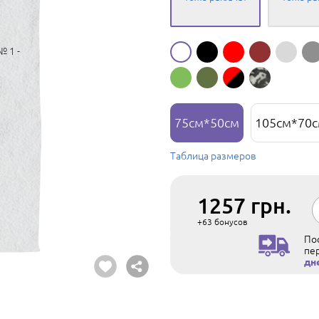
75см*50см
105см*70
Таблица размеров
1257
грн.
+63
бонусов
Пос
пе
дн