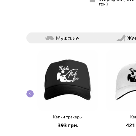
грн.)
Мужские
Же
ые наклейки
Кепки-тракеры
Ке
грн.
393 грн.
421