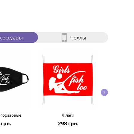
сессуары
Чехлы
огоразовые
Флаги
Пол
 грн.
298 грн.
125