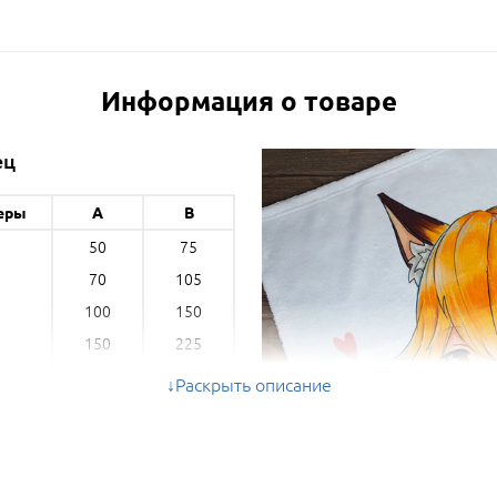
Информация о товаре
ец
еры
A
B
50
75
70
105
100
150
150
225
Раскрыть описание
м) - ширина, B (см) - длина *
ые параметры могут отличаться на 5%
ольшую или меньшую сторону.