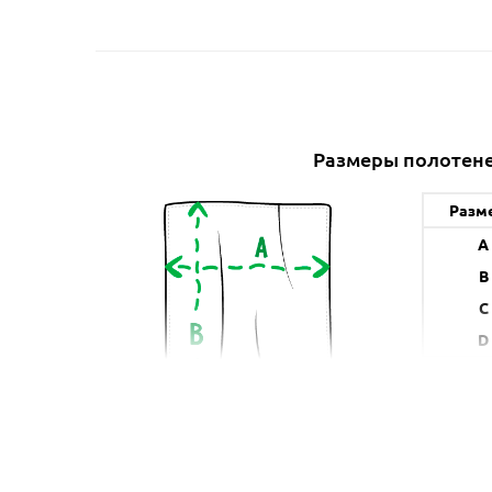
Размеры полотен
Разм
A
B
C
D
A (с
* указанн
в б