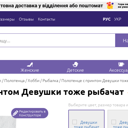
Размеры
Отзывы
Контакты
УКР
РУС
Н
Женские
Детские
Аксессу
n
Полотенца
Хобби
Рыбалка
Полотенце с принтом Девушки тож
интом Девушки тоже рыбачат
Выберите цвет, размер товара и
Редактировать в
Конструкторе