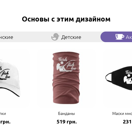
Основы с этим дизайном
нские
Детские
Ак
пки
Банданы
Маски мн
 грн.
519 грн.
231