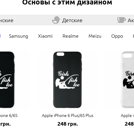
Основы с этим дизайном
нские
Детские
Ак
Samsung
Xiaomi
Realme
Meizu
Oppo
hone 6/6S
Apple iPhone 6 Plus/6S Plus
Apple 
 грн.
248 грн.
248