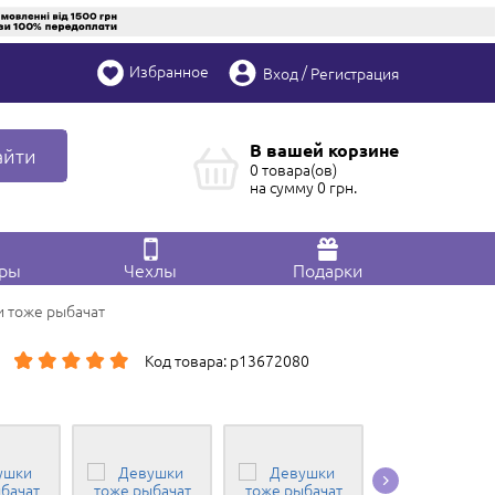
Избранное
/
Вход
Регистрация
В вашей корзине
айти
0 товара(ов)
на сумму
0
грн.
ары
Чехлы
Подарки
и тоже рыбачат
Код товара: p13672080