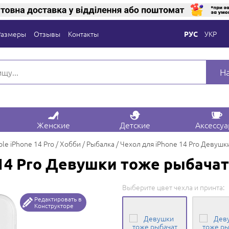
Размеры
Отзывы
Контакты
УКР
РУС
Н
Женские
Детские
Аксессу
le iPhone 14 Pro
Хобби
Рыбалка
Чехол для iPhone 14 Pro Девушк
 14 Pro Девушки тоже рыбачат
Выберите цвет чехла и принта:
Редактировать в
Конструкторе