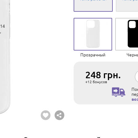
Прозрачный
Черн
248
грн.
+12
бонусов
Пос
пе
во