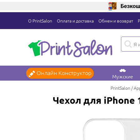
О PrintSalon
Оплата и доставка
Обмен и возврат
Онлайн Конструктор
Мужские
PrintSalon
App
Чехол для iPhone