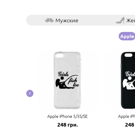
Мужские
Же
Apple
e 14 Pro Max
Apple iPhone 5/5S/SE
Apple iP
грн.
248 грн.
248