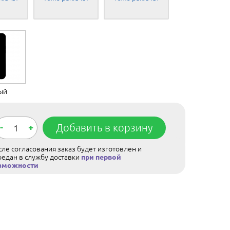
ый
-
+
Добавить в корзину
ле согласования заказ будет изготовлен и
редан в службу доставки
при первой
зможности